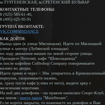
м.ТУРГЕНЕВСКАЯ, м.СРЕТЕНСКИЙ БУЛЬВАР
КОНТАКТНЫЕ ТЕЛЕФОНЫ:
8 (925) 585-61-40,
8 (495) 625-95-91
ГРУППА ВКОНТАКТЕ:
VK.COM/MSDANCE
КАК ДОЙТИ:
Выход один (к улице Мясницкая). Идете по Мясницкой
улице к центру (Лубянской площади)
по ходу движения машин по левой стороне улицы.
Проходите Почтамт, кафе “Шоколадница”
и после кофейни Coffeshop Company поворачиваете
налево во дворы.
Идете прямо и через ~ 30м. упираетесь в Кривоколенный
переулок, сворачиваете налево,
и, сразу после кафе (слева от него), видите арку с
железными воротами.
На ней два домофона – на правом написано Спорт-Клуб,
на левом -
центр танца
"MainStream".
Если ворота закрыты, то нажимаете на домофон и Вам