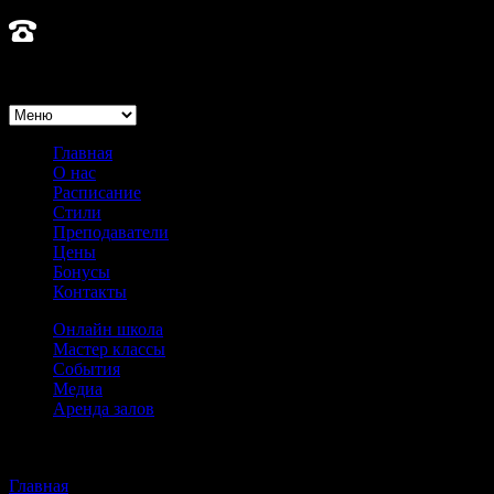
8 925 585-61-40
Главная
О нас
Расписание
Стили
Преподаватели
Цены
Бонусы
Контакты
Онлайн школа
Мастер классы
События
Медиа
Аренда залов
Преподователи меню |
MainStream школа танцев в Москве -
Карен Ронин
Главная
>
Карен Ронин