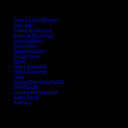
Преподователи меню
Эдик DJ MEG Магаев
Лил Джаз
Сергей Провоторов
Евгений Мелентьев
Андрей Бойко
Ренат Льето
Роман Бурыкин
Руслан Twist
Лоран
Ольга Симонова
Олеся Лемешева
Лацы
Антон Пашуля aka SLAM
ЛУНИ БОЙ
Анастасия Kitanamafia
Карен Ронин
Клаудио
MainStream школа танцев в Москве - Карен Ронин